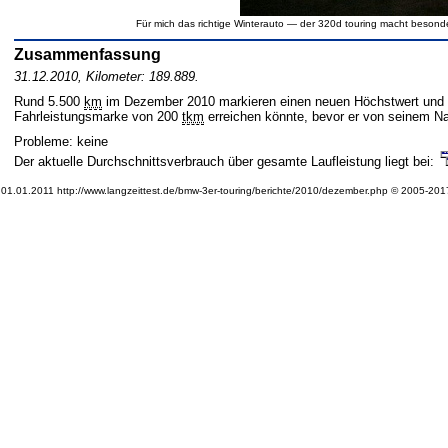
Für mich das richtige Winterauto — der 320d touring macht besonde
Zusammenfassung
31.12.2010, Kilometer: 189.889.
Rund 5.500
km
im Dezember 2010 markieren einen neuen Höchstwert und l
Fahrleistungsmarke von 200
tkm
erreichen könnte, bevor er von seinem Na
Probleme: keine
Der aktuelle Durchschnittsverbrauch über gesamte Laufleistung liegt bei:
01.01.2011 http://www.langzeittest.de/bmw-3er-touring/berichte/2010/dezember.php © 2005-2017