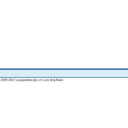
© 2005-2017 Langzeittest.de e.V. und Jörg Baier
wwwlangzeittestde lzt174