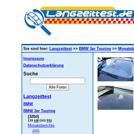
Sie sind hier:
Langzeittest
>>
BMW 3er Touring
>>
Monatsb
Impressum
Datenschutzerklärung
Suche
Langzeittest
BMW
BMW 3er Touring
(320d)
120
kW
(163
PS
)
Monatsberichte
2005