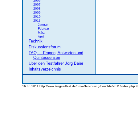
2006
2007
2008
2009
2010
2011
Januar
Februar
März
April
Technik
Diskussionsforum
FAQ — Fragen, Antworten und
Quintessenzen
Über den Testfahrer Jörg Baier
Inhaltsverzeichnis
16.06.2011 http://www.langzeittest.de/bmw-3er-touring/berichte/2011/index.php 