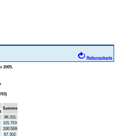
Rettungskarte
r 2005.
?
/93)
Summe
z
96.311
115.753
100.559
87.302