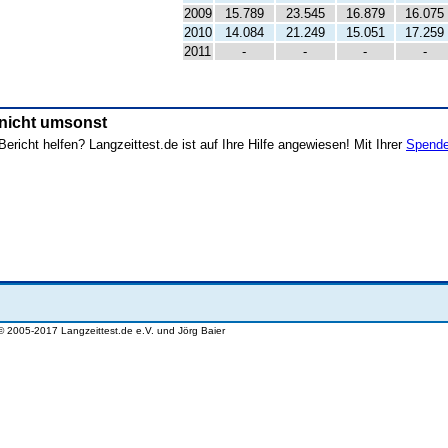
2009
15.789
23.545
16.879
16.075
2010
14.084
21.249
15.051
17.259
2011
-
-
-
-
 nicht umsonst
ericht helfen? Langzeittest.de ist auf Ihre Hilfe angewiesen! Mit Ihrer
Spend
© 2005-2017 Langzeittest.de e.V. und Jörg Baier
wwwlangzeittestde lzt174