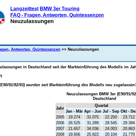
Langzeittest
BMW 3er Touring
FAQ - Fragen, Antworten, Quintessenzen
Neuzulassungen
ragen, Antworten, Quintessenzen
>> Neuzulassungen
ulassungen in Deutschland seit der Markteinführung des Modells im Jah
n
(E90/91/92/93) wurden seit Markteinführung des Modells neu zugelassen
Neuzulassungen BMW 3er (E90/91/92
Deutschland
Quartal
Jahr
Jan - Mär
Apr - Jun
Jul - Sep
Okt - De
2005
19.274
31.075
22.250
23.712
2006
26.525
31.289
28.545
29.394
2007
21.657
34.036
24.003
20.863
2008
19.606
25.822
20.104
21.770