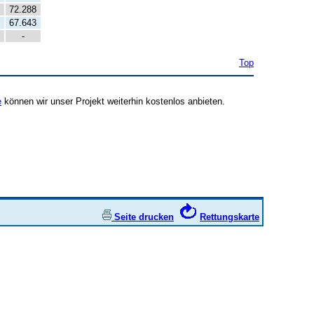
72.288
67.643
-
Top
e
können wir unser Projekt weiterhin kostenlos anbieten.
Seite drucken
Rettungskarte