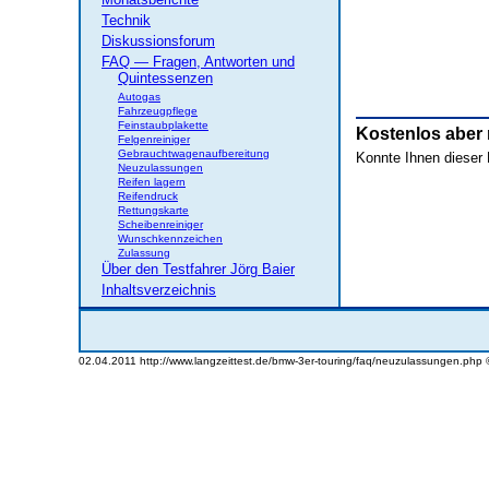
Technik
Diskussionsforum
FAQ — Fragen, Antworten und
Quintessenzen
Autogas
Fahrzeugpflege
Feinstaubplakette
Kostenlos aber
Felgenreiniger
Gebrauchtwagenaufbereitung
Konnte Ihnen dieser B
Neuzulassungen
Reifen lagern
Reifendruck
Rettungskarte
Scheibenreiniger
Wunschkennzeichen
Zulassung
Über den Testfahrer Jörg Baier
Inhaltsverzeichnis
02.04.2011 http://www.langzeittest.de/bmw-3er-touring/faq/neuzulassungen.php 