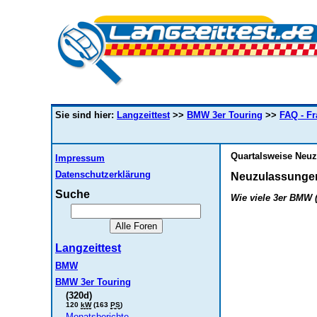
Sie sind hier:
Langzeittest
>>
BMW 3er Touring
>>
FAQ - F
Quartalsweise Neuz
Impressum
Datenschutzerklärung
Neuzulassunge
Suche
Wie viele 3er BMW 
Langzeittest
BMW
BMW 3er Touring
(320d)
120
kW
(163
PS
)
Monatsberichte