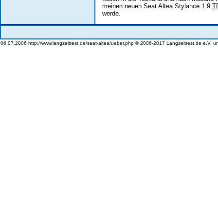
meinen neuen Seat Altea Stylance 1.9
T
werde.
06.07.2006 http://www.langzeittest.de/seat-altea/ueber.php © 2006-2017 Langzeittest.de e.V. u