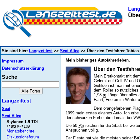
Lang
Über
Sie sind hier:
Langzeittest
>>
Seat Altea
>> Über den Testfahrer Tobias 
Mein bisheriges Autofahrerleben.
Impressum
Datenschutzerklärung
Über den Testfahre
Mein Erstkontakt mit dem 
Suche
Gelernt auf Golf IV und O
Gefilden ist man mit ein
dem Roller so nützliches
1,98
m
Länge über alles 
Fahrt, Frieren im Winter
Langzeittest
Dem orangefarbenen Pia
Seat
1999 mein erstes eigenes Auto. Ich erbe
Seat Altea
der schwarzen Farbe, die damals bei VW z
Stylance 1.9 TDI
Die 50
PS
reichen für die Stadt bei weit
77
kW
(105
PS
)
Ansprüchen völlig.
Monatsberichte
Diskussionsforum
Der Fiesta hat wie die meisten seiner Brü