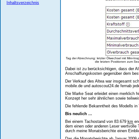
Inhaltsverzeichnis
Tag der Abrechnung: letzter Ölwechsel mit Mini-I
die letzten Positionen zum Sea
Dabei ist zu berücksichtigen, dass der A
Anschaffungskosten gegenüber dem beste
Der Verkauf des Altea war insgesamt schwi
mobile.de und autoscout24.de fernab jeder
Die Marke Seat erleidet einen merklich 
Konzept her sehr ähnlichen sowie teilwei
Die fehlende Bekanntheit des Modells in
Bis neulich …
Bei einem Tachostand von 83.679
km
end
dem einen oder anderen Leser wertvolle
durch meine Monatsberichte einen Einbli
Das die Monatsberichte ab Januar 2009 me