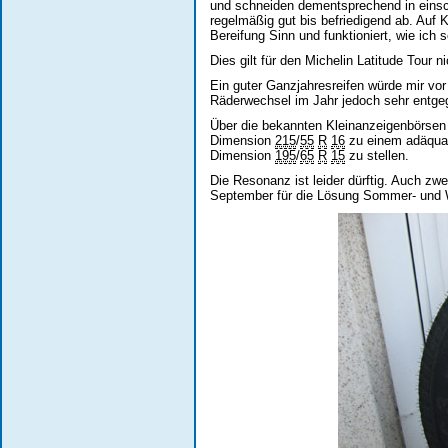
und schneiden dementsprechend in einsc
regelmäßig gut bis befriedigend ab. Auf
Bereifung Sinn und funktioniert, wie ich 
Dies gilt für den Michelin Latitude Tour ni
Ein guter Ganzjahresreifen würde mir vo
Räderwechsel im Jahr jedoch sehr entg
Über die bekannten Kleinanzeigenbörsen
Dimension
215
/
55
R
16
zu einem adäquat
Dimension
195
/
65
R
15
zu stellen.
Die Resonanz ist leider dürftig. Auch z
September für die Lösung Sommer- und W