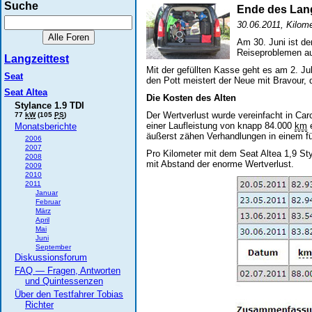
Suche
Ende des Lang
30.06.2011, Kilome
Am 30. Juni ist de
Reiseproblemen auf
Langzeittest
Mit der gefüllten Kasse geht es am 2. J
Seat
den Pott meistert der Neue mit Bravour, 
Seat Altea
Die Kosten des Alten
Stylance 1.9 TDI
Der Wertverlust wurde vereinfacht in Car
77
kW
(105
PS
)
einer Laufleistung von knapp 84.000
km
e
Monatsberichte
äußerst zähen Verhandlungen in einem fü
2006
2007
Pro Kilometer mit dem Seat Altea 1,9 S
2008
mit Abstand der enorme Wertverlust.
2009
2010
2011
Januar
Februar
März
April
Mai
Juni
September
Diskussionsforum
FAQ — Fragen, Antworten
und Quintessenzen
Über den Testfahrer Tobias
Richter