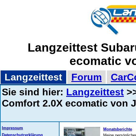
Langzeittest Subar
ecomatic v
Langzeittest
Forum
CarC
Sie sind hier:
Langzeittest
>>
Comfort 2.0X ecomatic von
Impressum
Monatsberichte
Datenschutzerklärung
Meine persönliche