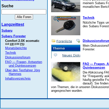
meinem Subaru For
Suche
monatlichen Beric
Technik
Nützliche Tipps un
Langzeittest
des Subaru Forest
Subaru
Subaru Forester
Comfort 2.0X ecomatic
Diskussionsforu
110
kW
(150
PS
)
Mein Diskussions
Monatsberichte
Forester.
Technik
Diskussionsforum
FAQ — Fragen, Antworten
FAQ — Fragen, A
und Quintessenzen
Quintessenzen
Über den Testfahrer Jörg
Die Abkürzung FAQ
Hammes
für "Frequently as
Inhaltsverzeichnis
häufig gestellte F
darauf). Sie finde
von Themen, die in unseren Diskussions
angesprochen wurden.