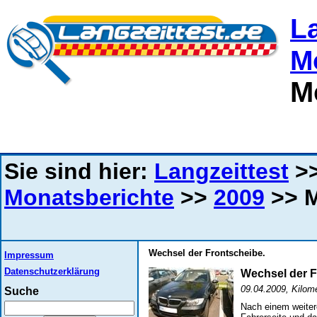
L
M
M
Sie sind hier:
Langzeittest
>
Monatsberichte
>>
2009
>> M
Wechsel der Frontscheibe.
Impressum
Datenschutzerklärung
Wechsel der F
09.04.2009, Kilome
Suche
Nach einem weiter