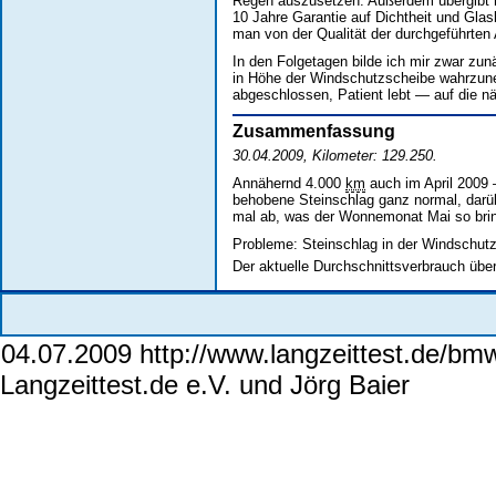
Regen auszusetzen. Außerdem übergibt ma
10 Jahre Garantie auf Dichtheit und Gla
man von der Qualität der durchgeführten 
In den Folgetagen bilde ich mir zwar zunä
in Höhe der Windschutzscheibe wahrzun
abgeschlossen, Patient lebt — auf die 
Zusammenfassung
30.04.2009, Kilometer: 129.250.
Annähernd 4.000
km
auch im April 2009 
behobene Steinschlag ganz normal, darüb
mal ab, was der Wonnemonat Mai so bri
Probleme: Steinschlag in der Windschut
Der aktuelle Durchschnittsverbrauch über
04.07.2009 http://www.langzeittest.de/bmw
Langzeittest.de e.V. und Jörg Baier
wwwlan