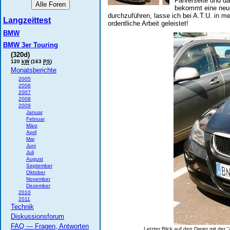
Fahrerseite und da
bekommt eine neue
durchzuführen, lasse ich bei A.T.U. in
Langzeittest
ordentliche Arbeit geleistet!
BMW
BMW 3er Touring
(320d)
120
kW
(163
PS
)
Monatsberichte
2005
2006
2007
2008
2009
Januar
Februar
März
April
Mai
Juni
Juli
August
September
Oktober
November
Dezember
2010
2011
Technik
Diskussionsforum
FAQ — Fragen, Antworten
Letzter Blick auf den Dreier mit de