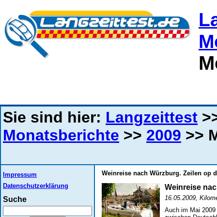
L
M
M
Sie sind hier:
Langzeittest
>
Monatsberichte
>>
2009
>> M
Weinreise nach Würzburg. Zeilen op de
Impressum
Datenschutzerklärung
Weinreise na
16.05.2009, Kilome
Suche
Auch im Mai 2009 s