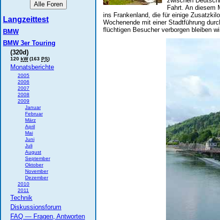
zwischen Deutschl
Fahrt. An diesem 
ins Frankenland, die für einige Zusatzki
Langzeittest
Wochenende mit einer Stadtführung durch
flüchtigen Besucher verborgen bleiben wi
BMW
BMW 3er Touring
(320d)
120
kW
(163
PS
)
Monatsberichte
2005
2006
2007
2008
2009
Januar
Februar
März
April
Mai
Juni
Juli
August
September
Oktober
November
Dezember
2010
2011
Technik
Diskussionsforum
FAQ — Fragen, Antworten