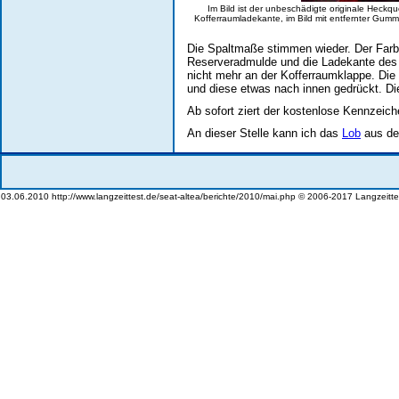
Im Bild ist der unbeschädigte originale Heckq
Kofferraumladekante, im Bild mit entfernter Gumm
Die Spaltmaße stimmen wieder. Der Farb
Reserveradmulde und die Ladekante des 
nicht mehr an der Kofferraumklappe. Die
und diese etwas nach innen gedrückt. Die
Ab sofort ziert der kostenlose Kennzeic
An dieser Stelle kann ich das
Lob
aus de
03.06.2010 http://www.langzeittest.de/seat-altea/berichte/2010/mai.php © 2006-2017 Langzeitte