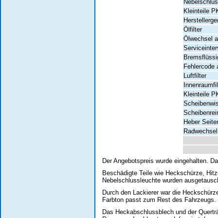
Nebelschlus
Kleinteile 
Herstellerg
Ölfilter
Ölwechsel an
Serviceinter
Bremsflüssi
Fehlercode 
Luftfilter
Innenraumfil
Kleinteile 
Scheibenwis
Scheibenrei
Heber Seiten
Radwechsel
Der Angebotspreis wurde eingehalten. D
Beschädigte Teile wie Heckschürze, Hitze
Nebelschlussleuchte wurden ausgetausc
Durch den Lackierer war die Heckschürze 
Farbton passt zum Rest des Fahrzeugs. 
Das Heckabschlussblech und der Querträ