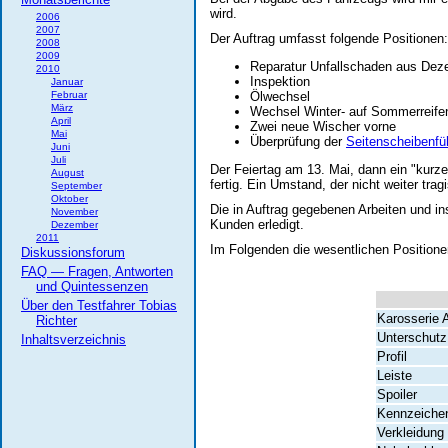
wird.
2006
2007
Der Auftrag umfasst folgende Positionen:
2008
2009
Reparatur Unfallschaden aus De
2010
Inspektion
Januar
Februar
Ölwechsel
März
Wechsel Winter- auf Sommerreife
April
Zwei neue Wischer vorne
Mai
Überprüfung der
Seitenscheibenfü
Juni
Juli
Der Feiertag am 13. Mai, dann ein "kur
August
fertig. Ein Umstand, der nicht weiter tra
September
Oktober
Die in Auftrag gegebenen Arbeiten und i
November
Kunden erledigt.
Dezember
2011
Im Folgenden die wesentlichen Position
Diskussionsforum
FAQ — Fragen, Antworten
und Quintessenzen
Über den Testfahrer Tobias
Karosserie A
Richter
Unterschutz
Inhaltsverzeichnis
Profil
Leiste
Spoiler
Kennzeichen
Verkleidung