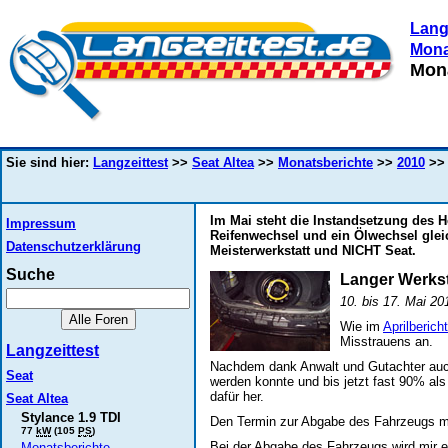
Lang
Mona
Mona
Sie sind hier:
Langzeittest
>>
Seat Altea
>>
Monatsberichte
>>
2010
>> 
Im Mai steht die Instandsetzung des 
Impressum
Reifenwechsel und ein Ölwechsel gleic
Datenschutzerklärung
Meisterwerkstatt und NICHT Seat.
Suche
Langer Werkst
10. bis 17. Mai 20
Wie im
Aprilbericht
Misstrauens an.
Langzeittest
Nachdem dank Anwalt und Gutachter auch
Seat
werden konnte und bis jetzt fast 90% al
dafür her.
Seat Altea
Stylance 1.9 TDI
Den Termin zur Abgabe des Fahrzeugs mor
77
kW
(105
PS
)
Bei der Abgabe des Fahrzeugs wird mir e
Monatsberichte