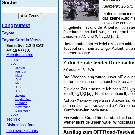
Suche
Kilometer: 15.575
In der allgemeinen
das kleine Auto me
bewegt wurde als 
Langzeittest
mitgelaufen ist und der Anteil an Kurzst
überdurchschnittlich war, ist der ermitte
Toyota
zwischen 7,5 und 9,7
l/100 km
).
Toyota Corolla Verso
Unsere automobilen Erlebnishöhepunkte
Executive 2.2 D-CAT
Testival und mein zufälliger Aufenthalt
130
kW
(177
PS
)
machen konnte.
Monatsberichte
2006
Zufriedenstellender Durchschn
2007
Januar
Kilometer: 15.575
Februar
März
Drei Wochen lang wurde unser MPV aussc
April
mitten hinein in den schönsten Stop-and-
Mai
Juni
Für diese Zeit ermittelte ich nach 221
km
Juli
von 9,7
l/100 km
. Nicht sensationell, abe
August
September
Bei der Betrachtung dieses Wertes sei d
Oktober
sommerlich war, so lagen die Außentempe
November
Komfortgewinn bedeutete.
Dezember
2008
Ein weiterer Grund für das ständige Lauf
Technik
Wetter nicht gelungen wäre, Windschutzs
Diskussionsforen
Inhaltsverzeichnis
Ausflug zum OFFRoad-Testival