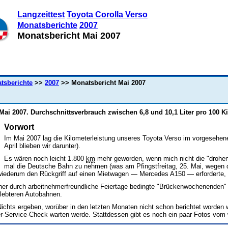
Langzeittest
Toyota Corolla Verso
Monatsberichte
2007
Monatsbericht Mai 2007
tsberichte
>>
2007
>> Monatsbericht Mai 2007
Mai 2007. Durchschnittsverbrauch zwischen 6,8 und 10,1 Liter pro 100 Ki
Vorwort
Im Mai 2007 lag die Kilometerleistung unseres Toyota Verso im vorgesehen
April blieben wir darunter).
Es wären noch leicht 1.800
km
mehr geworden, wenn mich nicht die "drohend
mal die Deutsche Bahn zu nehmen (was am Pfingstfreitag, 25. Mai, wegen d
wiederum den Rückgriff auf einen Mietwagen — Mercedes A150 — erforderte, 
ner durch arbeitnehmerfreundliche Feiertage bedingte "Brückenwochenenden"
lebteren Autobahnen.
ichts ergeben, worüber in den letzten Monaten nicht schon berichtet worden w
r-Service-Check warten werde. Stattdessen gibt es noch ein paar Fotos vo