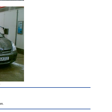
.
en.