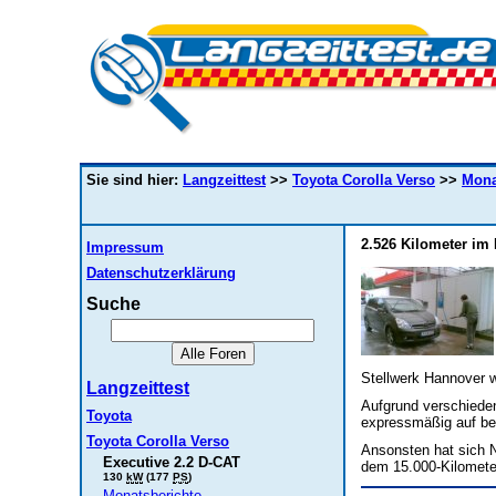
Sie sind hier:
Langzeittest
>>
Toyota Corolla Verso
>>
Mona
2.526 Kilometer im 
Impressum
Datenschutzerklärung
Suche
Stellwerk Hannover 
Langzeittest
Aufgrund verschiede
Toyota
expressmäßig auf be
Toyota Corolla Verso
Ansonsten hat sich N
Executive 2.2 D-CAT
dem 15.000-Kilomete
130
kW
(177
PS
)
Monatsberichte