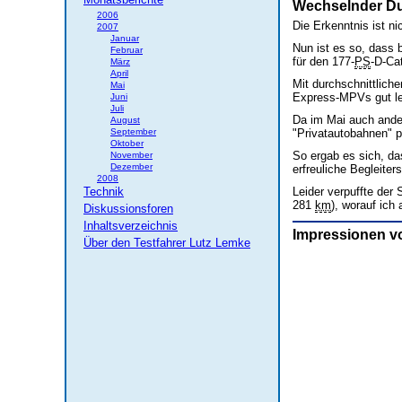
Wechselnder Du
2006
Die Erkenntnis ist n
2007
Januar
Nun ist es so, dass 
Februar
für den 177-
PS
-D-Ca
März
April
Mit durchschnittlich
Mai
Express-MPVs gut l
Juni
Juli
Da im Mai auch ande
August
September
"Privatautobahnen" pl
Oktober
So ergab es sich, da
November
Dezember
erfreuliche Begleite
2008
Technik
Leider verpuffte der 
281
km
), worauf ich 
Diskussionsforen
Inhaltsverzeichnis
Impressionen v
Über den Testfahrer Lutz Lemke