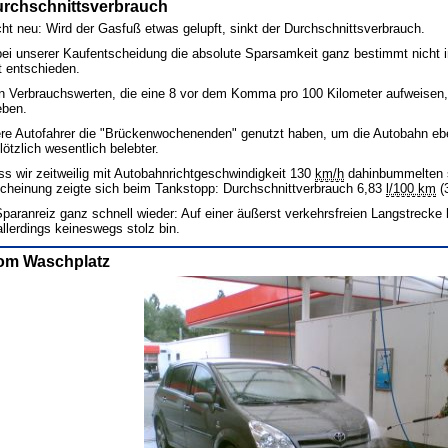
rchschnittsverbrauch
icht neu: Wird der Gasfuß etwas gelupft, sinkt der Durchschnittsverbrauch.
bei unserer Kaufentscheidung die absolute Sparsamkeit ganz bestimmt nicht im
t entschieden.
en Verbrauchswerten, die eine 8 vor dem Komma pro 100 Kilometer aufweisen, 
eben.
re Autofahrer die "Brückenwochenenden" genutzt haben, um die Autobahn eben
ötzlich wesentlich belebter.
ss wir zeitweilig mit Autobahnrichtgeschwindigkeit 130
km/h
dahinbummelten s
rscheinung zeigte sich beim Tankstopp: Durchschnittverbrauch 6,83
l/100 km
(
Sparanreiz ganz schnell wieder: Auf einer äußerst verkehrsfreien Langstrecke 
allerdings keineswegs stolz bin.
om Waschplatz