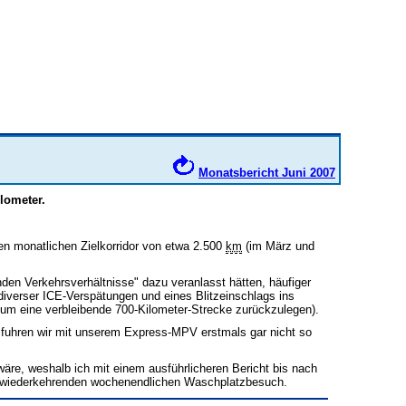
Monatsbericht Juni 2007
lometer.
en monatlichen Zielkorridor von etwa 2.500
km
(im März und
en Verkehrsverhältnisse" dazu veranlasst hätten, häufiger
iverser ICE-Verspätungen und eines Blitzeinschlags ins
um eine verbleibende 700-Kilometer-Strecke zurückzulegen).
 fuhren wir mit unserem Express-MPV erstmals gar nicht so
äre, weshalb ich mit einem ausführlicheren Bericht bis nach
m wiederkehrenden wochenendlichen Waschplatzbesuch.