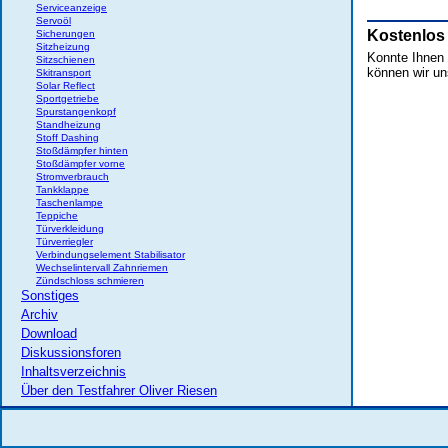
Serviceanzeige
Servoöl
Kostenlos
Sicherungen
Sitzheizung
Konnte Ihnen d
Sitzschienen
können wir un
Skitransport
Solar Reflect
Sportgetriebe
Spurstangenkopf
Standheizung
Stoff Dashing
Stoßdämpfer hinten
Stoßdämpfer vorne
Stromverbrauch
Tankklappe
Taschenlampe
Teppiche
Türverkleidung
Türverriegler
Verbindungselement Stabilisator
Wechselintervall Zahnriemen
Zündschloss schmieren
Sonstiges
Archiv
Download
Diskussionsforen
Inhaltsverzeichnis
Über den Testfahrer Oliver Riesen