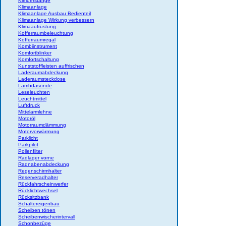
Kleiderstange
Klimaanlage
Klimaanlage Ausbau Bedienteil
Klimaanlage Wirkung verbessern
Klimaaufrüstung
Kofferraumbeleuchtung
Kofferraumregal
Kombiinstrument
Komfortblinker
Komfortschaltung
Kunststoffleisten auffrischen
Laderaumabdeckung
Laderaumsteckdose
Lambdasonde
Leseleuchten
Leuchtmittel
Luftdruck
Mittelarmlehne
Motoröl
Motorraumdämmung
Motorvorwärmung
Parklicht
Parkpilot
Pollenfilter
Radlager vorne
Radnabenabdeckung
Regenschirmhalter
Reserveradhalter
Rückfahrscheinwerfer
Rücklichtwechsel
Rücksitzbank
Schaltereigenbau
Scheiben tönen
Scheibenwischerintervall
Schonbezüge