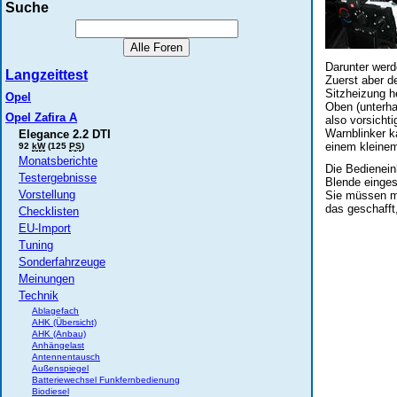
Suche
Darunter werd
Langzeittest
Zuerst aber d
Sitzheizung 
Opel
Oben (unterha
Opel Zafira A
also vorsichti
Warnblinker k
Elegance 2.2 DTI
einem kleinem
92
kW
(125
PS
)
Monatsberichte
Die Bedienein
Testergebnisse
Blende einges
Vorstellung
Sie müssen mi
das geschaff
Checklisten
EU-Import
Tuning
Sonderfahrzeuge
Meinungen
Technik
Ablagefach
AHK (Übersicht)
AHK (Anbau)
Anhängelast
Antennentausch
Außenspiegel
Batteriewechsel Funkfernbedienung
Biodiesel