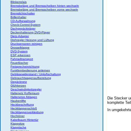
Blinkerrelais
Bremsbeläge und Bremsscheiben hinten wechseln
Bremsbeläge und Bremsscheiben vorne wechseln
Bremslichtschalter
Brillenhalter
CD-Aufbewahrung
Check-Control-System
Dachgepäckträger
Deckenhalterung DVD-Player
Dietz-Adapter
Drehregler Heizung und Lüftung
Drucksensoren reinigen
Drosselklappe
DVD-System
ESP erkennen
Fahrradtransport
Feuerlöscher
Freisprecheinrichtung
Funkfernbedienung anlernen
Gebläsewiderstand / Umluftschaltung
Gebrauchtwagenaufbereitung
Gepäcknetz
Glühkerzen
Geschwindigkeitsregler
Haltenetz Kofferraum
Haltenetze Ablagen
Die Stecker u
Haubenlifte
komplette Tei
Heckbeschriftung
Heckklappenschloß
In umgekehrte
Heckklappenverkleidung
Hochtöner
Kabelbaum Hintertür
Klappsitze
Klapptische