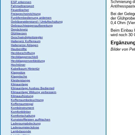
Schmierung de
ESP erkennen
Antifresspast
Fahrradtransport
Feuerlöscher
Bei der Geleg
Freisprecheinrichtung
Funkfernbedienung anlernen
der Glühprobe
Gebläsewiderstand / Umluftschaltung
0,4 Ohm (Vie
Gebrauchtwagenaufbereitung
Gepäcknetz
Beim Einbau 
Glühkerzen
wird noch 30 
Geschwindigkeitsregler
Haltenetz Kofferraum
Ergänzun
Haltenetze Ablagen
Bilder von Pe
Haubenlifte
Heckbeschriftung
Heckklappenschloß
Heckklappenverkleidung
Hochtöner
Kabelbaum Hintertür
Klappsitze
Klapptische
Kleiderstange
Klimaanlage
Klimaanlage Ausbau Bedienteil
Klimaanlage Wirkung verbessern
Klimaaufrüstung
Kofferraumbeleuchtung
Kofferraumregal
Kombiinstrument
Komfortblinker
Komfortschaltung
Kunststoffleisten auffrischen
Laderaumabdeckung
Laderaumsteckdose
Lambdasonde