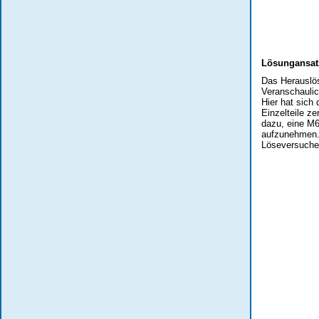
Lösungansatz
Das Herauslös
Veranschaulic
Hier hat sich 
Einzelteile z
dazu, eine M6
aufzunehmen.
Löseversuche