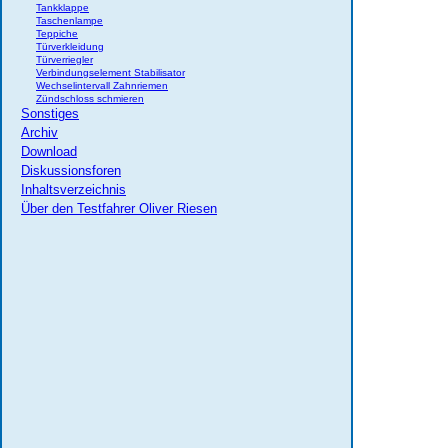
Tankklappe
Taschenlampe
Teppiche
Türverkleidung
Türverriegler
Verbindungselement Stabilisator
Wechselintervall Zahnriemen
Zündschloss schmieren
Sonstiges
Archiv
Download
Diskussionsforen
Inhaltsverzeichnis
Über den Testfahrer Oliver Riesen