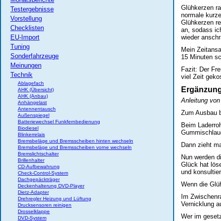
Glühkerzen ra
Testergebnisse
normale kurze
Vorstellung
Glühkerzen re
Checklisten
an, sodass ic
EU-Import
wieder anschr
Tuning
Mein Zeitansa
Sonderfahrzeuge
15 Minuten sc
Meinungen
Fazit: Der Fre
Technik
viel Zeit geko
Ablagefach
Ergänzun
AHK (Übersicht)
AHK (Anbau)
Anleitung von
Anhängelast
Antennentausch
Zum Ausbau br
Außenspiegel
Batteriewechsel Funkfernbedienung
Beim Laderroh
Biodiesel
Gummischlauc
Blinkerrelais
Bremsbeläge und Bremsscheiben hinten wechseln
Dann zieht ma
Bremsbeläge und Bremsscheiben vorne wechseln
Bremslichtschalter
Nun werden d
Brillenhalter
Glück hat lös
CD-Aufbewahrung
und konsultier
Check-Control-System
Dachgepäckträger
Wenn die Glüh
Deckenhalterung DVD-Player
Dietz-Adapter
Im Zwischenra
Drehregler Heizung und Lüftung
Vernicklung a
Drucksensoren reinigen
Drosselklappe
Wer im gesetz
DVD-System