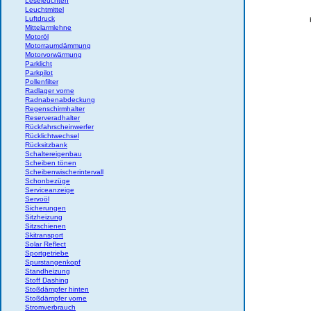
Leseleuchten
Leuchtmittel
Luftdruck
Mittelarmlehne
Motoröl
Motorraumdämmung
Motorvorwärmung
Parklicht
Parkpilot
Pollenfilter
Radlager vorne
Radnabenabdeckung
Regenschirmhalter
Reserveradhalter
Rückfahrscheinwerfer
Rücklichtwechsel
Rücksitzbank
Schaltereigenbau
Scheiben tönen
Scheibenwischerintervall
Schonbezüge
Serviceanzeige
Servoöl
Sicherungen
Sitzheizung
Sitzschienen
Skitransport
Solar Reflect
Sportgetriebe
Spurstangenkopf
Standheizung
Stoff Dashing
Stoßdämpfer hinten
Stoßdämpfer vorne
Stromverbrauch