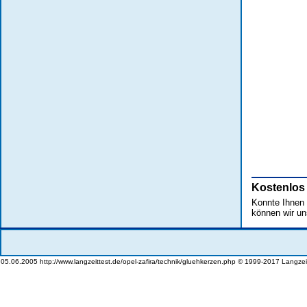
Kostenlos
Konnte Ihnen d
können wir un
05.06.2005 http://www.langzeittest.de/opel-zafira/technik/gluehkerzen.php © 1999-2017 Langzei