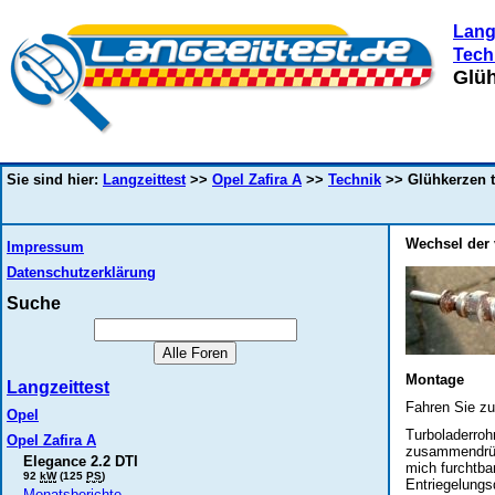
Lang
Tech
Glü
Sie sind hier:
Langzeittest
>>
Opel Zafira A
>>
Technik
>> Glühkerzen 
Wechsel der 
Impressum
Datenschutzerklärung
Suche
Montage
Langzeittest
Fahren Sie zu
Opel
Turboladerroh
Opel Zafira A
zusammendrück
Elegance 2.2 DTI
mich furchtba
92
kW
(125
PS
)
Entriegelungs
Monatsberichte