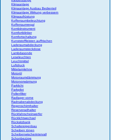
Kleiderstange
Klimaanlage
Klimaanlage Ausbau Bedienteil
Klimaanlage Wirkung verbessern
Klimaaufrüstung
Kofferraumbeleuchtung
Kofferraumregal
Kombiinstrument
Komfortblinker
Komfortschaltung
Kunststoffleisten auffrischen
Laderaumabdeckung
Laderaumsteckdose
Lambdasonde
Leseleuchten
Leuchtmittel
Luftdruck
Mittelarmlehne
Motoröl
Motorraumdämmung
Motorvorwärmung
Parklicht
Parkpilot
Pollenfilter
Radlager vorne
Radnabenabdeckung
Regenschirmhalter
Reserveradhalter
Rückfahrscheinwerfer
Rücklichtwechsel
Rücksitzbank
Schaltereigenbau
Scheiben tönen
Scheibenwischerintervall
Schonbezüge