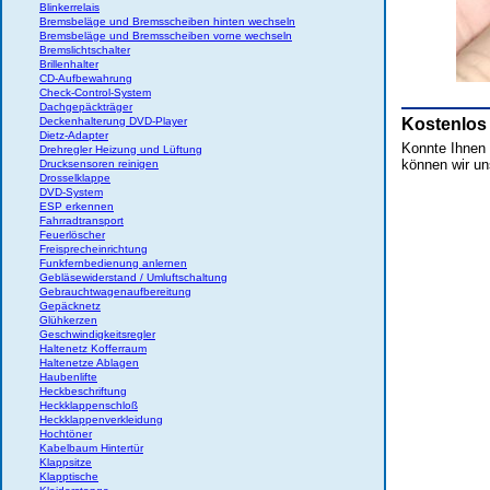
Blinkerrelais
Bremsbeläge und Bremsscheiben hinten wechseln
Bremsbeläge und Bremsscheiben vorne wechseln
Bremslichtschalter
Brillenhalter
CD-Aufbewahrung
Check-Control-System
Dachgepäckträger
Deckenhalterung DVD-Player
Kostenlos
Dietz-Adapter
Konnte Ihnen d
Drehregler Heizung und Lüftung
können wir un
Drucksensoren reinigen
Drosselklappe
DVD-System
ESP erkennen
Fahrradtransport
Feuerlöscher
Freisprecheinrichtung
Funkfernbedienung anlernen
Gebläsewiderstand / Umluftschaltung
Gebrauchtwagenaufbereitung
Gepäcknetz
Glühkerzen
Geschwindigkeitsregler
Haltenetz Kofferraum
Haltenetze Ablagen
Haubenlifte
Heckbeschriftung
Heckklappenschloß
Heckklappenverkleidung
Hochtöner
Kabelbaum Hintertür
Klappsitze
Klapptische