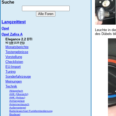
Suche
Langzeittest
Opel
Leuchte in di
des Dübels bl
Opel Zafira A
Elegance 2.2 DTI
92
kW
(125
PS
)
Monatsberichte
Testergebnisse
Vorstellung
Checklisten
EU-Import
Tuning
Sonderfahrzeuge
Meinungen
Technik
Ablagefach
AHK (Übersicht)
AHK (Anbau)
Anhängelast
Antennentausch
Außenspiegel
Batteriewechsel Funkfernbedienung
Biodiesel