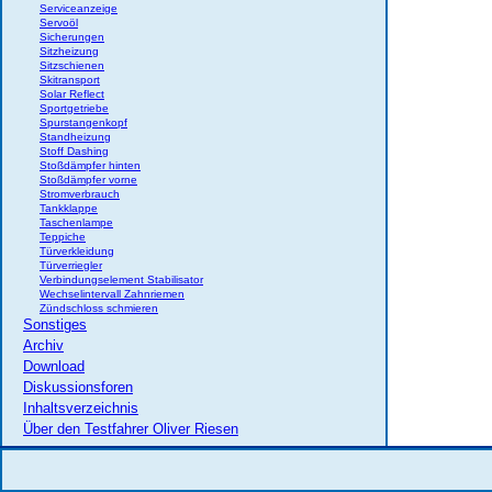
Serviceanzeige
Servoöl
Sicherungen
Sitzheizung
Sitzschienen
Skitransport
Solar Reflect
Sportgetriebe
Spurstangenkopf
Standheizung
Stoff Dashing
Stoßdämpfer hinten
Stoßdämpfer vorne
Stromverbrauch
Tankklappe
Taschenlampe
Teppiche
Türverkleidung
Türverriegler
Verbindungselement Stabilisator
Wechselintervall Zahnriemen
Zündschloss schmieren
Sonstiges
Archiv
Download
Diskussionsforen
Inhaltsverzeichnis
Über den Testfahrer Oliver Riesen