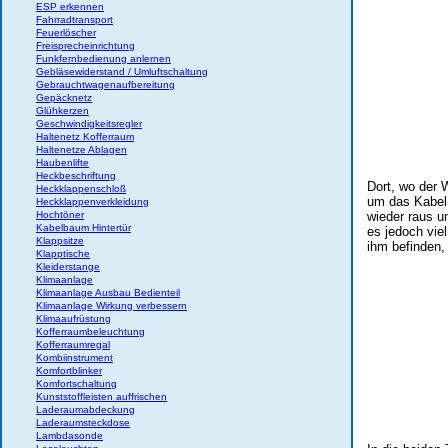
ESP erkennen
Fahrradtransport
Feuerlöscher
Freisprecheinrichtung
Funkfernbedienung anlernen
Gebläsewiderstand / Umluftschaltung
Gebrauchtwagenaufbereitung
Gepäcknetz
Glühkerzen
Geschwindigkeitsregler
Haltenetz Kofferraum
Haltenetze Ablagen
Haubenlifte
Heckbeschriftung
Dort, wo der W
Heckklappenschloß
um das Kabel
Heckklappenverkleidung
Hochtöner
wieder raus u
Kabelbaum Hintertür
es jedoch vie
Klappsitze
ihm befinden,
Klapptische
Kleiderstange
Klimaanlage
Klimaanlage Ausbau Bedienteil
Klimaanlage Wirkung verbessern
Klimaaufrüstung
Kofferraumbeleuchtung
Kofferraumregal
Kombiinstrument
Komfortblinker
Komfortschaltung
Kunststoffleisten auffrischen
Laderaumabdeckung
Laderaumsteckdose
Lambdasonde