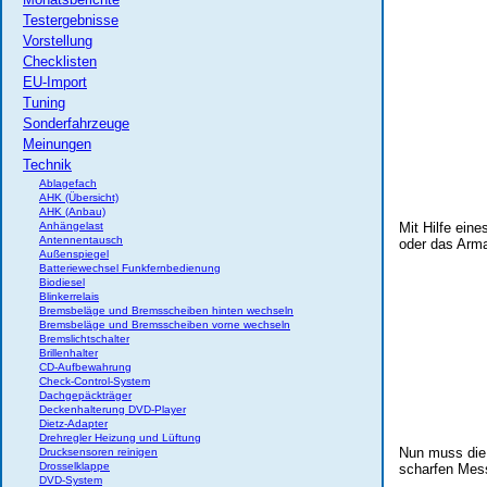
Testergebnisse
Vorstellung
Checklisten
EU-Import
Tuning
Sonderfahrzeuge
Meinungen
Technik
Ablagefach
AHK (Übersicht)
AHK (Anbau)
Anhängelast
Mit Hilfe ein
Antennentausch
oder das Arma
Außenspiegel
Batteriewechsel Funkfernbedienung
Biodiesel
Blinkerrelais
Bremsbeläge und Bremsscheiben hinten wechseln
Bremsbeläge und Bremsscheiben vorne wechseln
Bremslichtschalter
Brillenhalter
CD-Aufbewahrung
Check-Control-System
Dachgepäckträger
Deckenhalterung DVD-Player
Dietz-Adapter
Drehregler Heizung und Lüftung
Nun muss die 
Drucksensoren reinigen
Drosselklappe
scharfen Mess
DVD-System