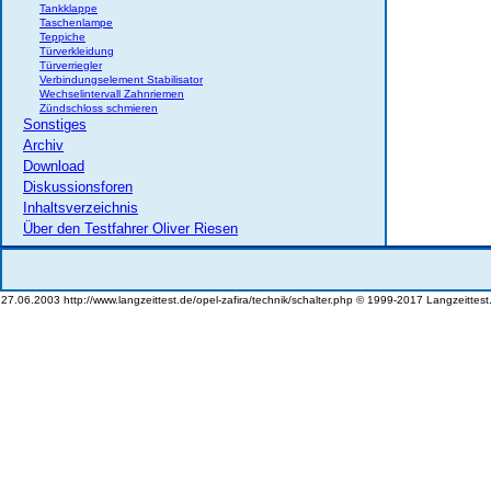
Tankklappe
Taschenlampe
Teppiche
Türverkleidung
Türverriegler
Verbindungselement Stabilisator
Wechselintervall Zahnriemen
Zündschloss schmieren
Sonstiges
Archiv
Download
Diskussionsforen
Inhaltsverzeichnis
Über den Testfahrer Oliver Riesen
27.06.2003 http://www.langzeittest.de/opel-zafira/technik/schalter.php © 1999-2017 Langzeittest