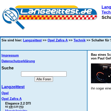
Lang
Tech
Scha
Sie sind hier:
Langzeittest
>>
Opel Zafira A
>>
Technik
>> Schalter für
Bau eines Sc
Impressum
von Paul Geh
Datenschutzerklärung
Suche
Langzeittest
ihn sogar ein
Opel
Opel Zafira A
Elegance 2.2 DTI
92
kW
(125
PS
)
Monatsberichte