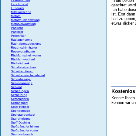
In die beiden 
Leseleuchten
Leuchtmittel
geachtet werd
Luftdruck
Ich habe dies
Mittelarmlehne
ist. Erst dan
Motoröl
halt zu geben
Motorraumdämmung
etwas dicker u
Motorvorwärmung
Parklicht
Parkpilot
Pollenfilter
Radlager vorne
Radnabenabdeckung
Regenschirmhalter
Reserveradhalter
Rückfahrscheinwerfer
Rücklichtwechsel
Rücksitzbank
Schaltereigenbau
Scheiben tönen
Scheibenwischerintervall
Schonbezüge
Serviceanzeige
Servoöl
Kostenlos
Sicherungen
Sitzheizung
Konnte Ihnen d
Sitzschienen
können wir un
Skitransport
Solar Reflect
Sportgetriebe
Spurstangenkopf
Standheizung
Stoff Dashing
Stoßdämpfer hinten
Stoßdämpfer vorne
Stromverbrauch