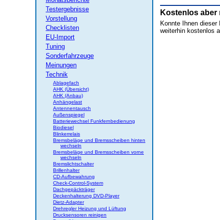
Testergebnisse
Kostenlos aber
Vorstellung
Konnte Ihnen dieser B
Checklisten
weiterhin kostenlos a
EU-Import
Tuning
Sonderfahrzeuge
Meinungen
Technik
Ablagefach
AHK (Übersicht)
AHK (Anbau)
Anhängelast
Antennentausch
Außenspiegel
Batteriewechsel Funkfernbedienung
Biodiesel
Blinkerrelais
Bremsbeläge und Bremsscheiben hinten
wechseln
Bremsbeläge und Bremsscheiben vorne
wechseln
Bremslichtschalter
Brillenhalter
CD-Aufbewahrung
Check-Control-System
Dachgepäckträger
Deckenhalterung DVD-Player
Dietz-Adapter
Drehregler Heizung und Lüftung
Drucksensoren reinigen