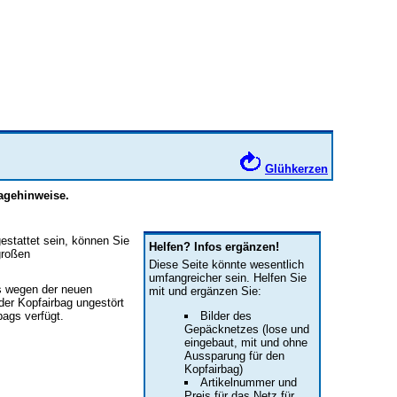
Glühkerzen
agehinweise.
estattet sein, können Sie
Helfen? Infos ergänzen!
großen
Diese Seite könnte wesentlich
umfangreicher sein. Helfen Sie
s wegen der neuen
mit und ergänzen Sie:
der Kopfairbag ungestört
bags verfügt.
Bilder des
Gepäcknetzes (lose und
eingebaut, mit und ohne
Aussparung für den
Kopfairbag)
Artikelnummer und
Preis für das Netz für