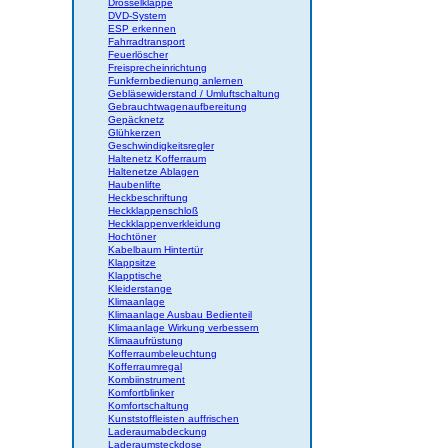
Drosselklappe
DVD-System
ESP erkennen
Fahrradtransport
Feuerlöscher
Freisprecheinrichtung
Funkfernbedienung anlernen
Gebläsewiderstand / Umluftschaltung
Gebrauchtwagenaufbereitung
Gepäcknetz
Glühkerzen
Geschwindigkeitsregler
Haltenetz Kofferraum
Haltenetze Ablagen
Haubenlifte
Heckbeschriftung
Heckklappenschloß
Heckklappenverkleidung
Hochtöner
Kabelbaum Hintertür
Klappsitze
Klapptische
Kleiderstange
Klimaanlage
Klimaanlage Ausbau Bedienteil
Klimaanlage Wirkung verbessern
Klimaaufrüstung
Kofferraumbeleuchtung
Kofferraumregal
Kombiinstrument
Komfortblinker
Komfortschaltung
Kunststoffleisten auffrischen
Laderaumabdeckung
Laderaumsteckdose