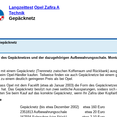
Langzeittest
Opel Zafira A
Technik
Gepäcknetz
epäcknetz
f des Gepäcknetzes und der dazugehörigen Aufbewahrungsschale. Mont
cht mit einem Gepäcknetz (Trennnetz zwischen Kofferraum und Rückbank) ausg
 beim Opel-Händler kaufen. Teilweise finden sie auch Gepäcknetze bei einem 
 zu einem deutlich geringeren Preis als bei Opel.
 dass Opel mit dem Facelift (etwa ab Januar 2003) die Form des Gepäcknetze
 hat. Das Gepäcknetz besitzt nun zwei seitliche Aussparungen, sodass sich 
ten Sie beim Kauf auf das korrekte Gepäcknetz, wenn Ihr Zafira über Kopfair
e
Gepäcknetz (bis etwa Dezember 2002)
etwa 160 Euro
2351813 Aufbewahrungsschale
etwa 20 Euro
167934 Schrauben (vier Stück)
etwa 2,10 Euro