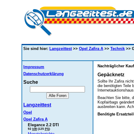
Sie sind hier:
Langzeittest
>>
Opel Zafira A
>>
Technik
>> G
Nachträglicher Kau
Impressum
Datenschutzerklärung
Gepäcknetz
Sollte Ihr Zafira ni
Suche
die benötigten Teile
Internetauktionshaus
Beachten Sie bitte,
Kopfairbags geändert
Langzeittest
ausbreiten kann. Ach
Opel
Benötigte Ersatzteil
Opel Zafira A
Elegance 2.2 DTI
92
kW
(125
PS
)
Monatsberichte