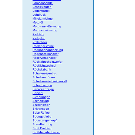
Lambdasonde
Leseleuchten
Leuchtmittel
Luftdruck
Mittelarmlehne
Motoröl
Motorraumdämmung
Motorvorwärmung
Parklicht
Parkpilot
Pollenfilter
Radlager vorne
Radnabenabdeckung
Regenschirmhalter
Reserveradhalter
Rückfahrscheinwerfer
Rücklichtwechsel
Rücksitzbank
Schaltereigenbau
Scheiben tönen
Scheibenwischerintervall
Schonbezüge
Serviceanzeige
Servoöl
Sicherungen
Sitzheizung
Sitzschienen
Skitransport
Solar Reflect
Sportgetriebe
Spurstangenkopf
Standheizung
Stoff Dashing
Stoßdämpfer hinten