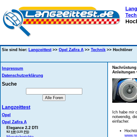
Lang
Tech
Hoc
Sie sind hier:
Langzeittest
>>
Opel Zafira A
>>
Technik
>> Hochtöner
Nachrüstung 
Impressum
Anleitungen 
Datenschutzerklärung
Suche
Langzeittest
Ich habe mir 
Opel
notwendig, di
einfacher.
Opel Zafira A
Elegance 2.2 DTI
Hochtö
92
kW
(125
PS
)
www.re
Monatsberichte