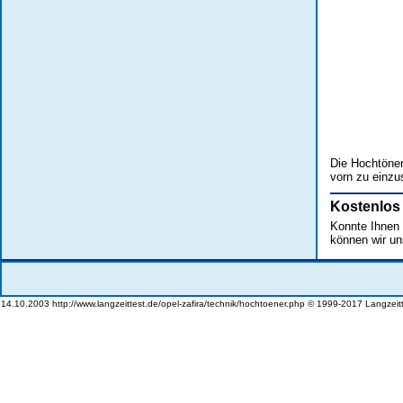
Die Hochtöner
vorn zu einzus
Kostenlos
Konnte Ihnen d
können wir un
14.10.2003 http://www.langzeittest.de/opel-zafira/technik/hochtoener.php © 1999-2017 Langzeit