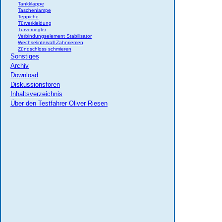
Tankklappe
Taschenlampe
Teppiche
Türverkleidung
Türverriegler
Verbindungselement Stabilisator
Wechselintervall Zahnriemen
Zündschloss schmieren
Sonstiges
Archiv
Download
Diskussionsforen
Inhaltsverzeichnis
Über den Testfahrer Oliver Riesen