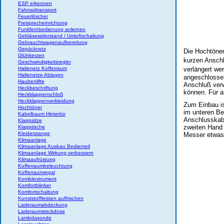
ESP erkennen
Fahrradtransport
Feuerlöscher
Freisprecheinrichtung
Funkfernbedienung anlernen
Gebläsewiderstand / Umluftschaltung
Gebrauchtwagenaufbereitung
Gepäcknetz
Die Hochtöner
Glühkerzen
kurzen Ansch
Geschwindigkeitsregler
Haltenetz Kofferraum
verlängert we
Haltenetze Ablagen
angeschlossen
Haubenlifte
Anschluß ver
Heckbeschriftung
können. Für al
Heckklappenschloß
Heckklappenverkleidung
Zum Einbau is
Hochtöner
im unteren Be
Kabelbaum Hintertür
Anschlusskabe
Klappsitze
zweiten Hand
Klapptische
Kleiderstange
Messer etwas 
Klimaanlage
Klimaanlage Ausbau Bedienteil
Klimaanlage Wirkung verbessern
Klimaaufrüstung
Kofferraumbeleuchtung
Kofferraumregal
Kombiinstrument
Komfortblinker
Komfortschaltung
Kunststoffleisten auffrischen
Laderaumabdeckung
Laderaumsteckdose
Lambdasonde