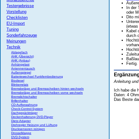
Äußere
Testergebnisse
In der
Vorstellung
oder M
Dito m
Checklisten
Untere
EU-Import
(etwas
Tuning
Kabel 
Sonderfahrzeuge
durch 
Hochtö
Meinungen
vorhan
Technik
Hochtö
Ablagefach
Zuleit
AHK (Übersicht)
Baßlau
AHK (Anbau)
Fertig.
Anhängelast
Antennentausch
Außenspiegel
Ergänzun
Batteriewechsel Funkfernbedienung
Biodiesel
Anleitung und
Blinkerrelais
Bremsbeläge und Bremsscheiben hinten wechseln
Ich habe die 
Bremsbeläge und Bremsscheiben vorne wechseln
Daten: 4 Ohm
Bremslichtschalter
Das Beste dar
Brillenhalter
CD-Aufbewahrung
Check-Control-System
Dachgepäckträger
Deckenhalterung DVD-Player
Dietz-Adapter
Drehregler Heizung und Lüftung
Drucksensoren reinigen
Drosselklappe
DVD-System