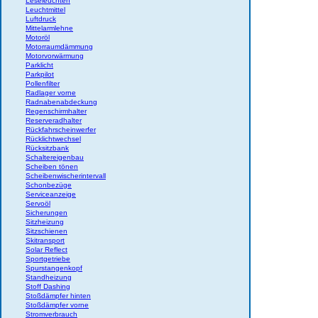
Leseleuchten
Leuchtmittel
Luftdruck
Mittelarmlehne
Motoröl
Motorraumdämmung
Motorvorwärmung
Parklicht
Parkpilot
Pollenfilter
Radlager vorne
Radnabenabdeckung
Regenschirmhalter
Reserveradhalter
Rückfahrscheinwerfer
Rücklichtwechsel
Rücksitzbank
Schaltereigenbau
Scheiben tönen
Scheibenwischerintervall
Schonbezüge
Serviceanzeige
Servoöl
Sicherungen
Sitzheizung
Sitzschienen
Skitransport
Solar Reflect
Sportgetriebe
Spurstangenkopf
Standheizung
Stoff Dashing
Stoßdämpfer hinten
Stoßdämpfer vorne
Stromverbrauch